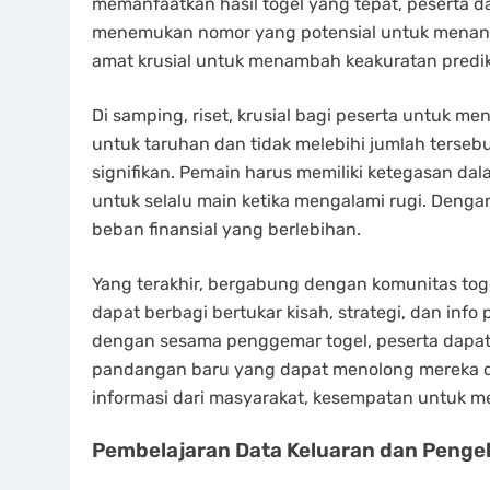
memanfaatkan hasil togel yang tepat, peserta 
menemukan nomor yang potensial untuk menang.
amat krusial untuk menambah keakuratan predik
Di samping, riset, krusial bagi peserta untuk m
untuk taruhan dan tidak melebihi jumlah terseb
signifikan. Pemain harus memiliki ketegasan da
untuk selalu main ketika mengalami rugi. Denga
beban finansial yang berlebihan.
Yang terakhir, bergabung dengan komunitas tog
dapat berbagi bertukar kisah, strategi, dan info
dengan sesama penggemar togel, peserta da
pandangan baru yang dapat menolong mereka 
informasi dari masyarakat, kesempatan untuk m
Pembelajaran Data Keluaran dan Penge