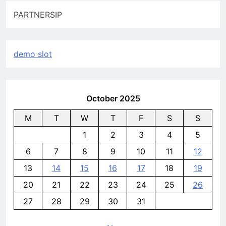
PARTNERSIP
demo slot
October 2025
M
T
W
T
F
S
S
1
2
3
4
5
6
7
8
9
10
11
12
13
14
15
16
17
18
19
20
21
22
23
24
25
26
27
28
29
30
31