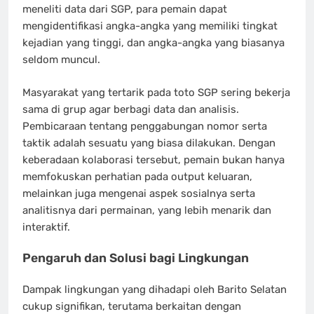
meneliti data dari SGP, para pemain dapat
mengidentifikasi angka-angka yang memiliki tingkat
kejadian yang tinggi, dan angka-angka yang biasanya
seldom muncul.
Masyarakat yang tertarik pada toto SGP sering bekerja
sama di grup agar berbagi data dan analisis.
Pembicaraan tentang penggabungan nomor serta
taktik adalah sesuatu yang biasa dilakukan. Dengan
keberadaan kolaborasi tersebut, pemain bukan hanya
memfokuskan perhatian pada output keluaran,
melainkan juga mengenai aspek sosialnya serta
analitisnya dari permainan, yang lebih menarik dan
interaktif.
Pengaruh dan Solusi bagi Lingkungan
Dampak lingkungan yang dihadapi oleh Barito Selatan
cukup signifikan, terutama berkaitan dengan