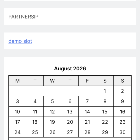
PARTNERSIP
demo slot
August 2026
M
T
W
T
F
S
S
1
2
3
4
5
6
7
8
9
10
11
12
13
14
15
16
17
18
19
20
21
22
23
24
25
26
27
28
29
30