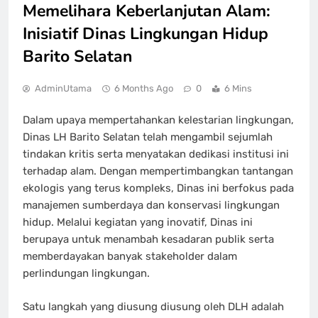
Memelihara Keberlanjutan Alam:
Inisiatif Dinas Lingkungan Hidup
Barito Selatan
AdminUtama
6 Months Ago
0
6 Mins
Dalam upaya mempertahankan kelestarian lingkungan,
Dinas LH Barito Selatan telah mengambil sejumlah
tindakan kritis serta menyatakan dedikasi institusi ini
terhadap alam. Dengan mempertimbangkan tantangan
ekologis yang terus kompleks, Dinas ini berfokus pada
manajemen sumberdaya dan konservasi lingkungan
hidup. Melalui kegiatan yang inovatif, Dinas ini
berupaya untuk menambah kesadaran publik serta
memberdayakan banyak stakeholder dalam
perlindungan lingkungan.
Satu langkah yang diusung diusung oleh DLH adalah