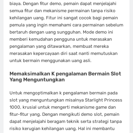
biaya. Dengan fitur demo, pemain dapat menjelajahi
semua fitur dan mekanisme permainan tanpa risiko
kehilangan uang. Fitur ini sangat cocok bagi pemain
pemula yang ingin memahami cara permainan sebelum
bertaruh dengan uang sungguhan. Mode demo ini
memberi kemudahan pengguna untuk merasakan
pengalaman yang ditawarkan, membuat mereka
merasakan kepercayaan diri saat nanti memutuskan
untuk bermain menggunakan uang asli.
Memaksimalkan K pengalaman Bermain Slot
Yang Menguntungkan
Untuk mengoptimalkan k pengalaman bermain pada
slot yang menguntungkan misalnya Starlight Princess
1000, krusial untuk mengerti mekanisme game dan
fitur-fitur yang. Dengan mengikuti demo slot, pemain
dapat menjelajahi beragam teknik serta strategi tanpa
risiko kerugian kehilangan uang. Hal ini membantu