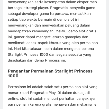
menyenangkan serta kesempatan dalam eksperimen
berbagai strategi player. Pragmatic, penyedia game
sebagai developer game terpercaya, memastikan
setiap tiap waktu bermain di demo slot ini
menyenangkan dan menyediakan peluang dalam
mendapatkan kemenangan. Melalui demo slot gratis
ini, gamer dapat mengerti aturan gameplay dan
menikmati aspek-aspek khusus yang oleh permainan
ini. Mari kita telusuri lebih dalam mengenai pesona
Starlight Princess 1000 dan segala sesuatu yang
disediakan dari demo Princess ini.
Pengantar Permainan Starlight Princess
1000
Permainan ini adalah salah satu permainan slot yang
menarik dari Pragmatic Play. Di dalam dunia judi
online, slot ini sudah mencuri perhatian banyaknya
para pemain karena grafis menawan dan mekanisme