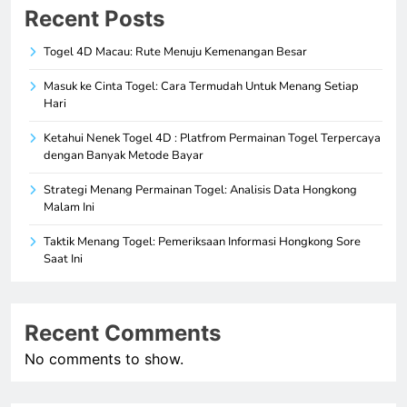
Recent Posts
Togel 4D Macau: Rute Menuju Kemenangan Besar
Masuk ke Cinta Togel: Cara Termudah Untuk Menang Setiap
Hari
Ketahui Nenek Togel 4D : Platfrom Permainan Togel Terpercaya
dengan Banyak Metode Bayar
Strategi Menang Permainan Togel: Analisis Data Hongkong
Malam Ini
Taktik Menang Togel: Pemeriksaan Informasi Hongkong Sore
Saat Ini
Recent Comments
No comments to show.