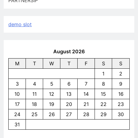
PARTNERSIP
demo slot
August 2026
M
T
W
T
F
S
S
1
2
3
4
5
6
7
8
9
10
11
12
13
14
15
16
17
18
19
20
21
22
23
24
25
26
27
28
29
30
31