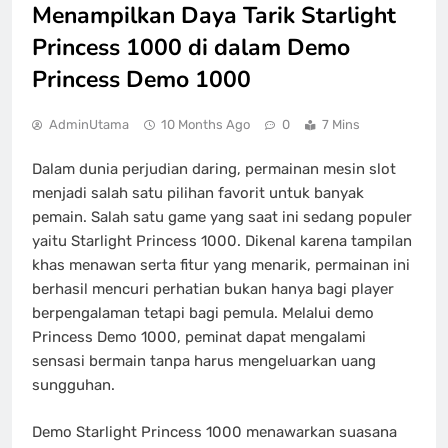
Menampilkan Daya Tarik Starlight
Princess 1000 di dalam Demo
Princess Demo 1000
AdminUtama
10 Months Ago
0
7 Mins
Dalam dunia perjudian daring, permainan mesin slot
menjadi salah satu pilihan favorit untuk banyak
pemain. Salah satu game yang saat ini sedang populer
yaitu Starlight Princess 1000. Dikenal karena tampilan
khas menawan serta fitur yang menarik, permainan ini
berhasil mencuri perhatian bukan hanya bagi player
berpengalaman tetapi bagi pemula. Melalui demo
Princess Demo 1000, peminat dapat mengalami
sensasi bermain tanpa harus mengeluarkan uang
sungguhan.
Demo Starlight Princess 1000 menawarkan suasana