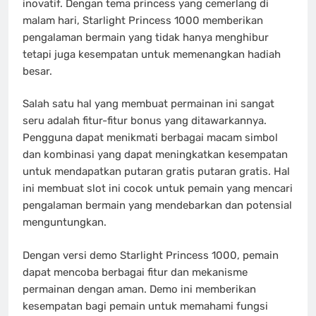
inovatif. Dengan tema princess yang cemerlang di
malam hari, Starlight Princess 1000 memberikan
pengalaman bermain yang tidak hanya menghibur
tetapi juga kesempatan untuk memenangkan hadiah
besar.
Salah satu hal yang membuat permainan ini sangat
seru adalah fitur-fitur bonus yang ditawarkannya.
Pengguna dapat menikmati berbagai macam simbol
dan kombinasi yang dapat meningkatkan kesempatan
untuk mendapatkan putaran gratis putaran gratis. Hal
ini membuat slot ini cocok untuk pemain yang mencari
pengalaman bermain yang mendebarkan dan potensial
menguntungkan.
Dengan versi demo Starlight Princess 1000, pemain
dapat mencoba berbagai fitur dan mekanisme
permainan dengan aman. Demo ini memberikan
kesempatan bagi pemain untuk memahami fungsi