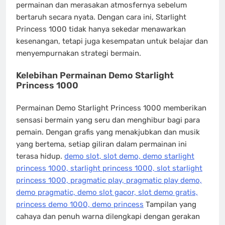
permainan dan merasakan atmosfernya sebelum
bertaruh secara nyata. Dengan cara ini, Starlight
Princess 1000 tidak hanya sekedar menawarkan
kesenangan, tetapi juga kesempatan untuk belajar dan
menyempurnakan strategi bermain.
Kelebihan Permainan Demo Starlight
Princess 1000
Permainan Demo Starlight Princess 1000 memberikan
sensasi bermain yang seru dan menghibur bagi para
pemain. Dengan grafis yang menakjubkan dan musik
yang bertema, setiap giliran dalam permainan ini
terasa hidup.
demo slot, slot demo, demo starlight
princess 1000, starlight princess 1000, slot starlight
princess 1000, pragmatic play, pragmatic play demo,
demo pragmatic, demo slot gacor, slot demo gratis,
princess demo 1000, demo princess
Tampilan yang
cahaya dan penuh warna dilengkapi dengan gerakan