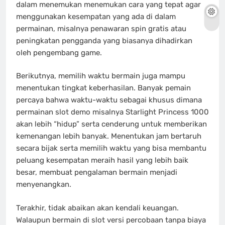
dalam menemukan menemukan cara yang tepat agar
menggunakan kesempatan yang ada di dalam
permainan, misalnya penawaran spin gratis atau
peningkatan pengganda yang biasanya dihadirkan
oleh pengembang game.
Berikutnya, memilih waktu bermain juga mampu
menentukan tingkat keberhasilan. Banyak pemain
percaya bahwa waktu-waktu sebagai khusus dimana
permainan slot demo misalnya Starlight Princess 1000
akan lebih “hidup” serta cenderung untuk memberikan
kemenangan lebih banyak. Menentukan jam bertaruh
secara bijak serta memilih waktu yang bisa membantu
peluang kesempatan meraih hasil yang lebih baik
besar, membuat pengalaman bermain menjadi
menyenangkan.
Terakhir, tidak abaikan akan kendali keuangan.
Walaupun bermain di slot versi percobaan tanpa biaya