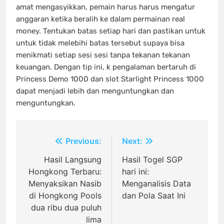
amat mengasyikkan, pemain harus harus mengatur
anggaran ketika beralih ke dalam permainan real
money. Tentukan batas setiap hari dan pastikan untuk
untuk tidak melebihi batas tersebut supaya bisa
menikmati setiap sesi sesi tanpa tekanan tekanan
keuangan. Dengan tip ini, k pengalaman bertaruh di
Princess Demo 1000 dan slot Starlight Princess 1000
dapat menjadi lebih dan menguntungkan dan
menguntungkan.
Post
Previous:
Next:
navigation
Hasil Langsung
Hasil Togel SGP
Hongkong Terbaru:
hari ini:
Menyaksikan Nasib
Menganalisis Data
di Hongkong Pools
dan Pola Saat Ini
dua ribu dua puluh
lima