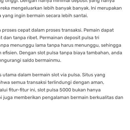
ng tinggi. Dengan hanya minimal deposit yang hanya
reka mengeluarkan lebih banyak banyak. Ini merupakan
 yang ingin bermain secara lebih santai.
ah proses cepat dalam proses transaksi. Pemain dapat
t dan tanpa ribet. Permainan deposit pulsa tri
anpa menunggu lama tanpa harus menunggu, sehingga
efisien. Dengan slot pulsa tanpa biaya tambahan, anda
engurangi saldo bermainmu.
 utama dalam bermain slot via pulsa. Situs yang
ahwa semua transaksi terlindungi dengan aman,
i fitur-fitur ini, slot pulsa 5000 bukan hanya
i juga memberikan pengalaman bermain berkualitas dan