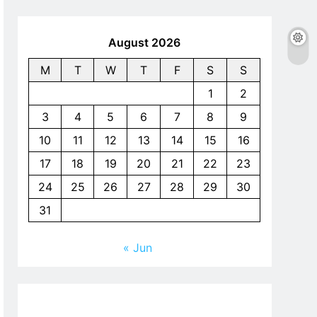
August 2026
M
T
W
T
F
S
S
1
2
3
4
5
6
7
8
9
10
11
12
13
14
15
16
17
18
19
20
21
22
23
24
25
26
27
28
29
30
31
« Jun
Slot Demo