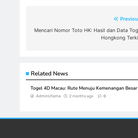
Post
Previou
navigation
Mencari Nomor Toto HK: Hasil dan Data Tog
Hongkong Terki
Related News
Togel 4D Macau: Rute Menuju Kemenangan Besar
AdminUtama
2 months ago
0