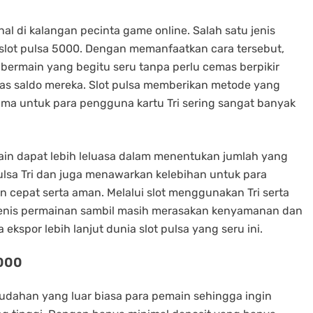
al di kalangan pecinta game online. Salah satu jenis
slot pulsa 5000. Dengan memanfaatkan cara tersebut,
ermain yang begitu seru tanpa perlu cemas berpikir
as saldo mereka. Slot pulsa memberikan metode yang
ma untuk para pengguna kartu Tri sering sangat banyak
in dapat lebih leluasa dalam menentukan jumlah yang
ulsa Tri dan juga menawarkan kelebihan untuk para
 cepat serta aman. Melalui slot menggunakan Tri serta
 jenis permainan sambil masih merasakan kenyamanan dan
kspor lebih lanjut dunia slot pulsa yang seru ini.
5000
dahan yang luar biasa para pemain sehingga ingin